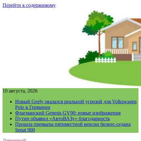
Перейти к содержимому
10 августа, 2026
Новый Geely оказался реальной угрозой для Volkswagen
Polo в Германии
Флагманский Genesis GV90: новые изображения
Путин объявил «АвтоВАЗу» благодарность
Прошла премьера пятиместной версии бизнес-седана
Senat 900
Домашний