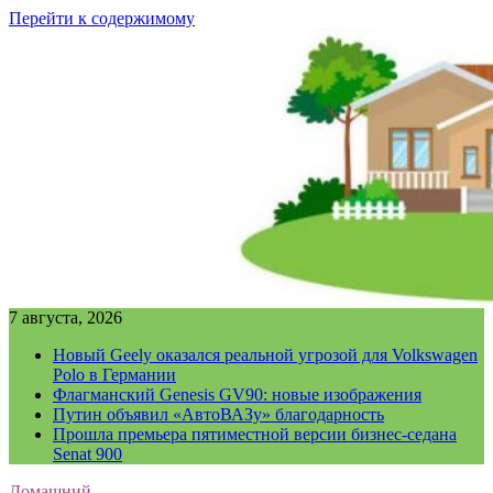
Перейти к содержимому
7 августа, 2026
Новый Geely оказался реальной угрозой для Volkswagen
Polo в Германии
Флагманский Genesis GV90: новые изображения
Путин объявил «АвтоВАЗу» благодарность
Прошла премьера пятиместной версии бизнес-седана
Senat 900
Домашний