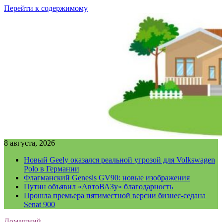
Перейти к содержимому
8 августа, 2026
Новый Geely оказался реальной угрозой для Volkswagen
Polo в Германии
Флагманский Genesis GV90: новые изображения
Путин объявил «АвтоВАЗу» благодарность
Прошла премьера пятиместной версии бизнес-седана
Senat 900
Домашний