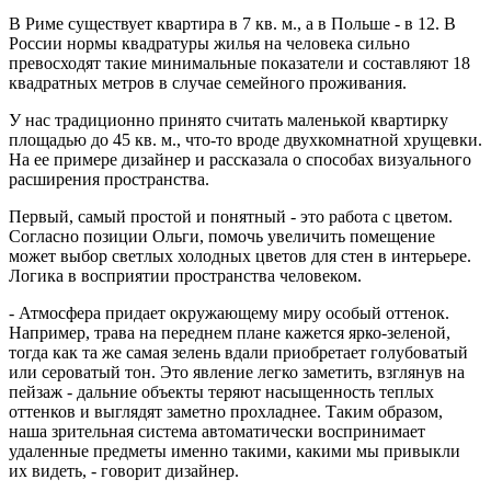
В Риме существует квартира в 7 кв. м., а в Польше - в 12. В
России нормы квадратуры жилья на человека сильно
превосходят такие минимальные показатели и составляют 18
квадратных метров в случае семейного проживания.
У нас традиционно принято считать маленькой квартирку
площадью до 45 кв. м., что-то вроде двухкомнатной хрущевки.
На ее примере дизайнер и рассказала о способах визуального
расширения пространства.
Первый, самый простой и понятный - это работа с цветом.
Согласно позиции Ольги, помочь увеличить помещение
может выбор светлых холодных цветов для стен в интерьере.
Логика в восприятии пространства человеком.
- Атмосфера придает окружающему миру особый оттенок.
Например, трава на переднем плане кажется ярко-зеленой,
тогда как та же самая зелень вдали приобретает голубоватый
или сероватый тон. Это явление легко заметить, взглянув на
пейзаж - дальние объекты теряют насыщенность теплых
оттенков и выглядят заметно прохладнее. Таким образом,
наша зрительная система автоматически воспринимает
удаленные предметы именно такими, какими мы привыкли
их видеть, - говорит дизайнер.