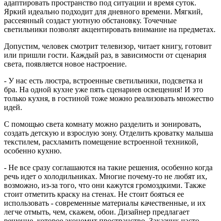
адаптировать пространство под ситуации и время суток.
Яркий идеально подходит для дневного времени. Мягкий,
рассеянный создаст уютную обстановку. Точечные
светильники позволят акцентировать внимание на предметах.
Допустим, человек смотрит телевизор, читает книгу, готовит
или пришли гости. Каждый раз, в зависимости от сценария
света, появляется новое настроение.
- У нас есть люстра, встроенные светильники, подсветка и
бра. На одной кухне уже пять сценариев освещения! И это
только кухня, в гостиной тоже можно реализовать множество
идей.
С помощью света комнату можно разделить и зонировать,
создать детскую и взрослую зону. Отделить кроватку малыша
текстилем, расхламить помещение встроенной техникой,
особенно кухню.
- Не все сразу соглашаются на такие решения, особенно когда
речь идет о холодильниках. Многие почему-то не любят их,
возможно, из-за того, что они кажутся громоздкими. Также
стоит отметить краску на стенах. Не стоит бояться ее
использовать - современные материалы качественные, и их
легче отмыть, чем, скажем, обои. Дизайнер предлагает
решение, которое экономит пространство. Заказчик часто