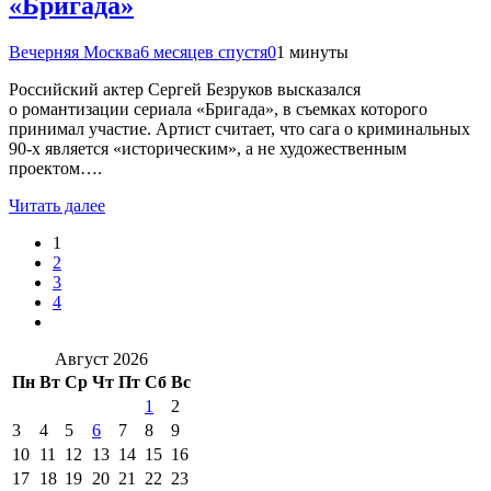
«Бригада»
Вечерняя Москва
6 месяцев спустя
0
1 минуты
Российский актер Сергей Безруков высказался
о романтизации сериала «Бригада», в съемках которого
принимал участие. Артист считает, что сага о криминальных
90-х является «историческим», а не художественным
проектом….
Читать далее
1
2
3
4
Август 2026
Пн
Вт
Ср
Чт
Пт
Сб
Вс
1
2
3
4
5
6
7
8
9
10
11
12
13
14
15
16
17
18
19
20
21
22
23