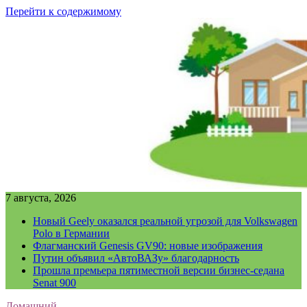
Перейти к содержимому
7 августа, 2026
Новый Geely оказался реальной угрозой для Volkswagen
Polo в Германии
Флагманский Genesis GV90: новые изображения
Путин объявил «АвтоВАЗу» благодарность
Прошла премьера пятиместной версии бизнес-седана
Senat 900
Домашний