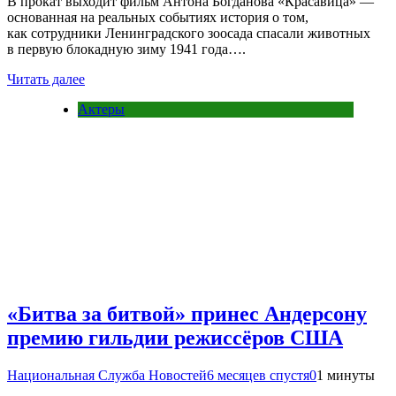
В прокат выходит фильм Антона Богданова «Красавица» —
основанная на реальных событиях история о том,
как сотрудники Ленинградского зоосада спасали животных
в первую блокадную зиму 1941 года….
Читать далее
Актеры
«Битва за битвой» принес Андерсону
премию гильдии режиссёров США
Национальная Служба Новостей
6 месяцев спустя
0
1 минуты