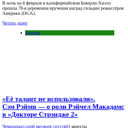
В ночь на 8 февраля в калифорнийском Беверли-Хиллз
прошла 78-я церемония вручения наград гильдии режиссёров
Америки (DGA).
Читать далее
Актеры
«Её талант не использовали».
Сэм Рэйми — о роли Рэйчел Макадамс
в «Докторе Стрэндже 2»
Чемпионат.com
6 месяцев спустя
0
1 минуты