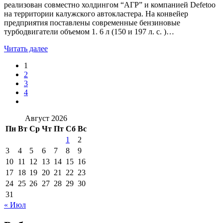
реализован совместно холдингом “АГР” и компанией Defetoo
на территории калужского автокластера. На конвейер
предприятия поставлены современные бензиновые
турбодвигатели объемом 1. 6 л (150 и 197 л. с. )…
Читать далее
1
2
3
4
Август 2026
Пн
Вт
Ср
Чт
Пт
Сб
Вс
1
2
3
4
5
6
7
8
9
10
11
12
13
14
15
16
17
18
19
20
21
22
23
24
25
26
27
28
29
30
31
« Июл