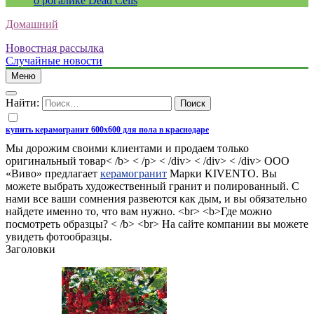
о рогалике Dead Cells
Домашний
Новостная рассылка
Случайные новости
Меню
Найти:
купить керамогранит 600х600 для пола в краснодаре
Мы дорожим своими клиентами и продаем только
оригинальный товар< /b> < /p> < /div> < /div> < /div> ООО
«Виво» предлагает
керамогранит
Марки KIVENTO. Вы
можете выбрать художественный гранит и полированный. С
нами все ваши сомнения развеются как дым, и вы обязательно
найдете именно то, что вам нужно. <br> <b>Где можно
посмотреть образцы? < /b> <br> На сайте компании вы можете
увидеть фотообразцы.
Заголовки