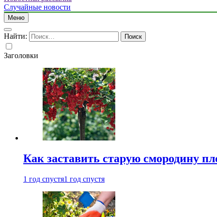
Случайные новости
Меню
Найти:
Заголовки
Как заставить старую смородину пл
1 год спустя
1 год спустя