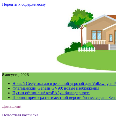
Перейти к содержимому
8 августа, 2026
Новый Geely оказался реальной угрозой для Volkswagen P
Флагманский Genesis GV90: новые изображения
Путин объявил «АвтоВАЗу» благодарность
Прошла премьера пятиместной версии бизнес-седана Sena
Домашний
Новостная рассылка