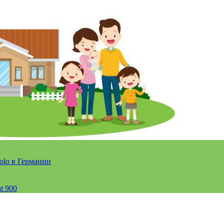
olo в Германии
t 900