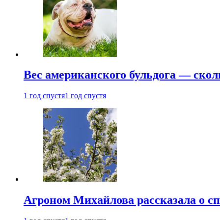
Вес американского бульдога — скол
1 год спустя
1 год спустя
Агроном Михайлова рассказала о сп