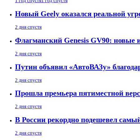
1 год спустя
1 год спустя
Новый Geely оказался реальной угро
2 дня спустя
Флагманский Genesis GV90: новые 
2 дня спустя
Путин объявил «АвтоВАЗу» благода
2 дня спустя
Прошла премьера пятиместной верси
2 дня спустя
В России рекордно подешевел сам
2 дня спустя