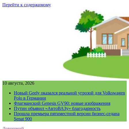
Перейти к содержимому
10 августа, 2026
Новый Geely оказался реальной угрозой для Volkswagen
Polo в Германии
Флагманский Genesis GV90: новые изображения
Путин объявил «АвтоВАЗу» благодарность
Прошла премьера пятиместной версии бизнес-седана
Senat 900
Домашний