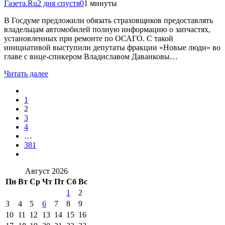
Газета.Ru
2 дня спустя
0
1 минуты
В Госдуме предложили обязать страховщиков предоставлять
владельцам автомобилей полную информацию о запчастях,
установленных при ремонте по ОСАГО. С такой
инициативой выступили депутаты фракции «Новые люди» во
главе с вице-спикером Владиславом Даванковы…
Читать далее
1
2
3
4
…
381
Август 2026
Пн
Вт
Ср
Чт
Пт
Сб
Вс
1
2
3
4
5
6
7
8
9
10
11
12
13
14
15
16