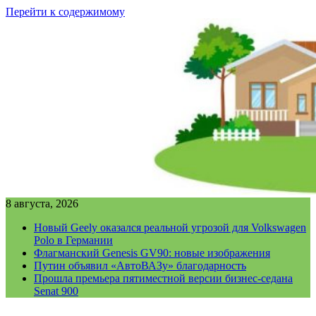
Перейти к содержимому
8 августа, 2026
Новый Geely оказался реальной угрозой для Volkswagen
Polo в Германии
Флагманский Genesis GV90: новые изображения
Путин объявил «АвтоВАЗу» благодарность
Прошла премьера пятиместной версии бизнес-седана
Senat 900