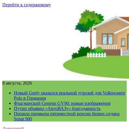
Перейти к содержимому
8 августа, 2026
Новый Geely оказался реальной угрозой для Volkswagen
Polo в Германии
Флагманский Genesis GV90: новые изображения
Путин объявил «АвтоВАЗу» благодарность
Прошла премьера пятиместной версии бизнес-седана
Senat 900
Домашний