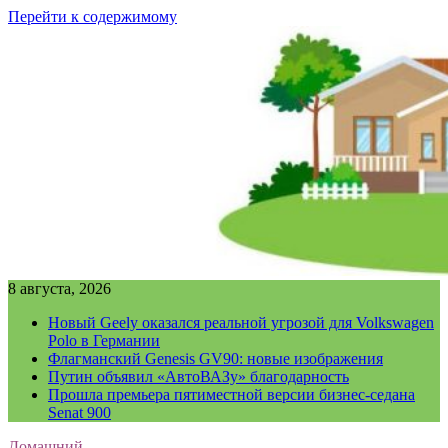
Перейти к содержимому
8 августа, 2026
Новый Geely оказался реальной угрозой для Volkswagen
Polo в Германии
Флагманский Genesis GV90: новые изображения
Путин объявил «АвтоВАЗу» благодарность
Прошла премьера пятиместной версии бизнес-седана
Senat 900
Домашний