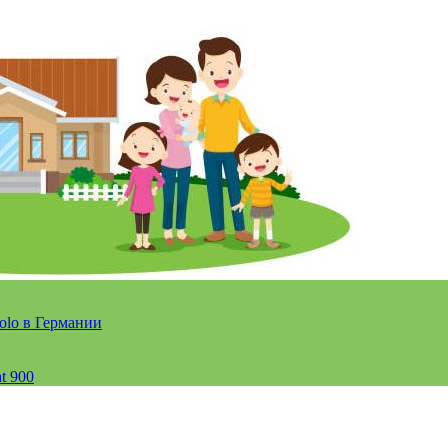
olo в Германии
t 900