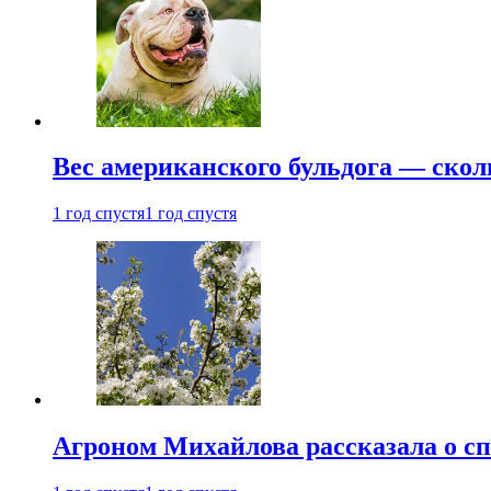
Вес американского бульдога — скол
1 год спустя
1 год спустя
Агроном Михайлова рассказала о сп