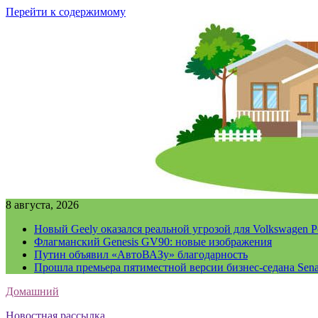
Перейти к содержимому
8 августа, 2026
Новый Geely оказался реальной угрозой для Volkswagen P
Флагманский Genesis GV90: новые изображения
Путин объявил «АвтоВАЗу» благодарность
Прошла премьера пятиместной версии бизнес-седана Sena
Домашний
Новостная рассылка