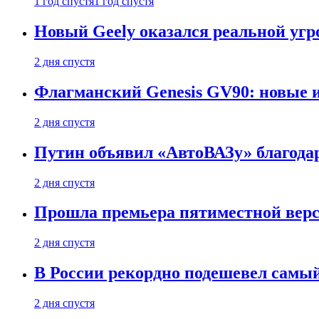
1 год спустя
1 год спустя
Новый Geely оказался реальной угро
2 дня спустя
Флагманский Genesis GV90: новые 
2 дня спустя
Путин объявил «АвтоВАЗу» благода
2 дня спустя
Прошла премьера пятиместной верси
2 дня спустя
В России рекордно подешевел сам
2 дня спустя