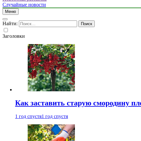
Случайные новости
Меню
Найти:
Заголовки
Как заставить старую смородину пл
1 год спустя
1 год спустя