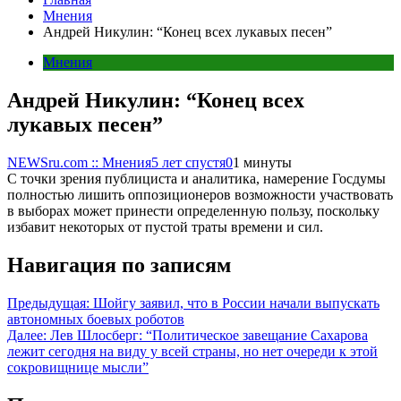
Мнения
Андрей Никулин: “Конец всех лукавых песен”
Мнения
Андрей Никулин: “Конец всех
лукавых песен”
NEWSru.com :: Мнения
5 лет спустя
0
1 минуты
С точки зрения публициста и аналитика, намерение Госдумы
полностью лишить оппозиционеров возможности участвовать
в выборах может принести определенную пользу, поскольку
избавит некоторых от пустой траты времени и сил.
Навигация по записям
Предыдущая:
Шойгу заявил, что в России начали выпускать
автономных боевых роботов
Далее:
Лев Шлосберг: “Политическое завещание Сахарова
лежит сегодня на виду у всей страны, но нет очереди к этой
сокровищнице мысли”