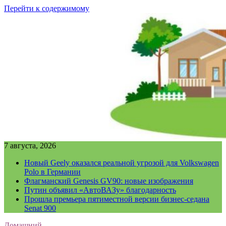
Перейти к содержимому
7 августа, 2026
Новый Geely оказался реальной угрозой для Volkswagen
Polo в Германии
Флагманский Genesis GV90: новые изображения
Путин объявил «АвтоВАЗу» благодарность
Прошла премьера пятиместной версии бизнес-седана
Senat 900
Домашний