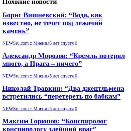
Похожие новости
Борис Вишневский: “Вода, как
известно, не течет под лежачий
камень”
NEWSru.com :: Мнения
5 лет спустя
0
Александр Морозов: “Кремль потерял
много, а Прага – ничего”
NEWSru.com :: Мнения
5 лет спустя
0
Николай Травкин: “Два джентльмена
встретились “перетереть по бабкам”
NEWSru.com :: Мнения
5 лет спустя
0
Максим Горюнов: “Конспиролог
конспирологу злейший враг”