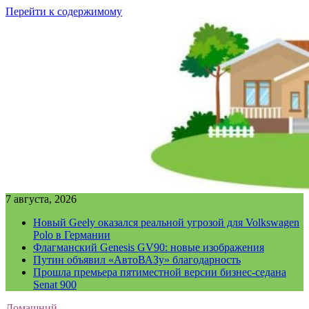
Перейти к содержимому
7 августа, 2026
Новый Geely оказался реальной угрозой для Volkswagen
Polo в Германии
Флагманский Genesis GV90: новые изображения
Путин объявил «АвтоВАЗу» благодарность
Прошла премьера пятиместной версии бизнес-седана
Senat 900
Домашний