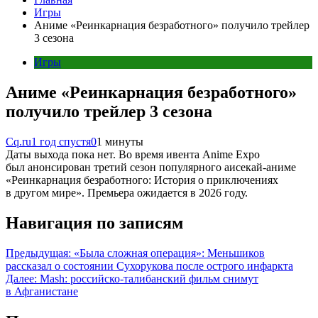
Игры
Аниме «Реинкарнация безработного» получило трейлер
3 сезона
Игры
Аниме «Реинкарнация безработного»
получило трейлер 3 сезона
Cq.ru
1 год спустя
0
1 минуты
Даты выхода пока нет. Во время ивента Anime Expo
был анонсирован третий сезон популярного аисекай-аниме
«Реинкарнация безработного: История о приключениях
в другом мире». Премьера ожидается в 2026 году.
Навигация по записям
Предыдущая:
«Была сложная операция»: Меньшиков
рассказал о состоянии Сухорукова после острого инфаркта
Далее:
Mash: российско-талибанский фильм снимут
в Афганистане