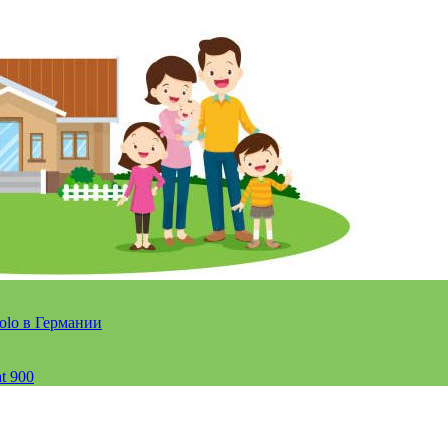
olo в Германии
t 900