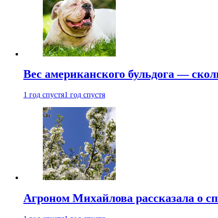
Вес американского бульдога — скол
1 год спустя
1 год спустя
Агроном Михайлова рассказала о сп