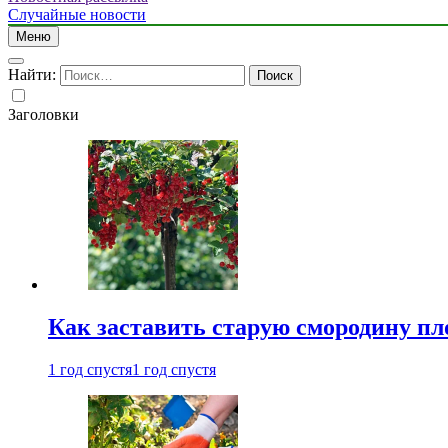
Случайные новости
Меню
Найти:
Заголовки
Как заставить старую смородину пл
1 год спустя
1 год спустя