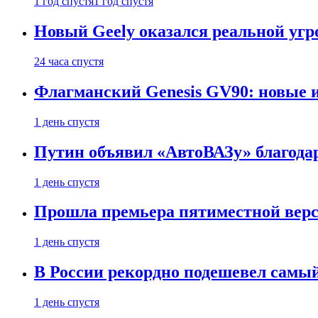
1 год спустя
1 год спустя
Новый Geely оказался реальной угро
24 часа спустя
Флагманский Genesis GV90: новые 
1 день спустя
Путин объявил «АвтоВАЗу» благода
1 день спустя
Прошла премьера пятиместной верси
1 день спустя
В России рекордно подешевел сам
1 день спустя