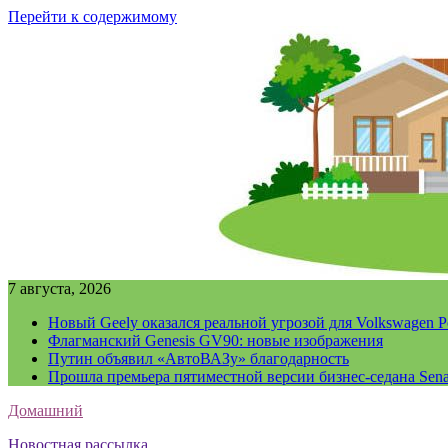
Перейти к содержимому
7 августа, 2026
Новый Geely оказался реальной угрозой для Volkswagen P
Флагманский Genesis GV90: новые изображения
Путин объявил «АвтоВАЗу» благодарность
Прошла премьера пятиместной версии бизнес-седана Sena
Домашний
Новостная рассылка