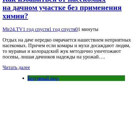
на дачном участке без применения
химии?
Mir24.TV
1 год спустя
1 год спустя
0
1 минуты
Отдых на даче нередко омрачается нашествием неприятных
насекомых. Причем если комары и мухи досаждают людям,
то муравьи и колорадский жук методично уничтожают
посевы, лишая дачников надежды на урожай….
Читать далее
Безумный мир