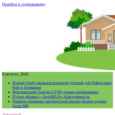
Перейти к содержимому
8 августа, 2026
Новый Geely оказался реальной угрозой для Volkswagen
Polo в Германии
Флагманский Genesis GV90: новые изображения
Путин объявил «АвтоВАЗу» благодарность
Прошла премьера пятиместной версии бизнес-седана
Senat 900
Домашний