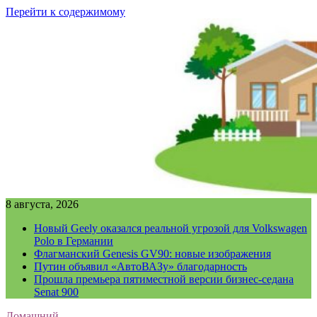
Перейти к содержимому
8 августа, 2026
Новый Geely оказался реальной угрозой для Volkswagen
Polo в Германии
Флагманский Genesis GV90: новые изображения
Путин объявил «АвтоВАЗу» благодарность
Прошла премьера пятиместной версии бизнес-седана
Senat 900
Домашний