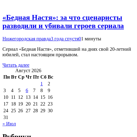
«Бедная Настя»: за что сценаристы
разводили и убивали героев сериала
Нижегородская правда
3 года спустя
0
1 минуты
Сериал «Бедная Настя», отметивший на днях свой 20-летний
юбилей, стал настоящим прорывом.
Читать далее
Август 2026
Пн
Вт
Ср
Чт
Пт
Сб
Вс
1
2
3
4
5
6
7
8
9
10
11
12
13
14
15
16
17
18
19
20
21
22
23
24
25
26
27
28
29
30
31
« Июл
Рубрики