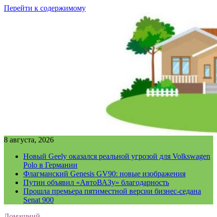
Перейти к содержимому
8 августа, 2026
Новый Geely оказался реальной угрозой для Volkswagen
Polo в Германии
Флагманский Genesis GV90: новые изображения
Путин объявил «АвтоВАЗу» благодарность
Прошла премьера пятиместной версии бизнес-седана
Senat 900
Домашний