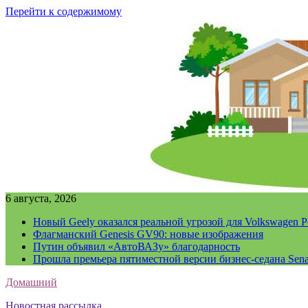
Перейти к содержимому
6 августа, 2026
Новый Geely оказался реальной угрозой для Volkswagen P
Флагманский Genesis GV90: новые изображения
Путин объявил «АвтоВАЗу» благодарность
Прошла премьера пятиместной версии бизнес-седана Sena
Домашний
Новостная рассылка