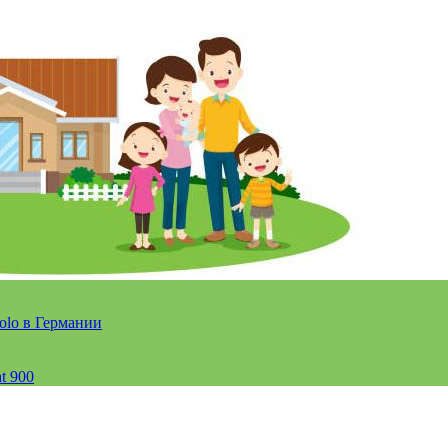
olo в Германии
t 900