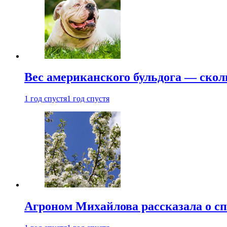
Вес американского бульдога — скол
1 год спустя
1 год спустя
Агроном Михайлова рассказала о сп