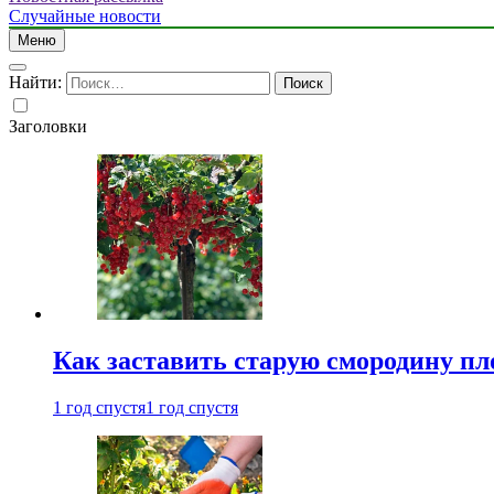
Случайные новости
Меню
Найти:
Заголовки
Как заставить старую смородину пл
1 год спустя
1 год спустя