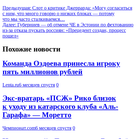
Предыдущая:
Слот о критике Джеррарда: «Могу согласиться
с ним, что много говорю о низких блоках — потому
что мы часто сталкиваемся…
Далее:
Губерниев — об отмене ЧЕ в Эстонии по фехтованию
из‑за отказа пускать россиян: «Прецедент создан, процесс
пошел»
Похожие новости
Команда Оздоева принесла игроку
пять миллионов рублей
Lenta.ru
6 месяцев спустя
0
Экс-вратарь «ПСЖ» Рико близок
к уходу из катарского клуба «Аль-
Гарафа» — Моретто
Чемпионат.com
6 месяцев спустя
0