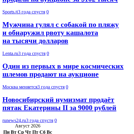
Sports.tj
3 года спустя
0
Мужчина гулял с собакой по пляжу
и обнаружил рвоту кашалота
на тысячи долларов
Lenta.ru
3 года спустя
0
Один из первых в мире космических
шлемов продают на аукционе
Москва меняется
3 года спустя
0
Новосибирский нумизмат продаёт
пятак Екатерины II за 9000 рублей
runews24.ru
3 года спустя
0
Август 2026
Пн
Вт
Ср
Чт
Пт
Сб
Вс