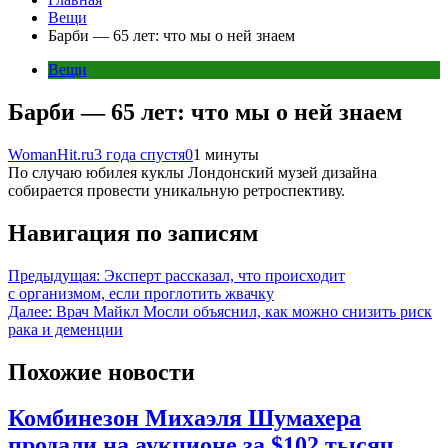
Вещи
Барби — 65 лет: что мы о ней знаем
Вещи
Барби — 65 лет: что мы о ней знаем
WomanHit.ru
3 года спустя
0
1 минуты
По случаю юбилея куклы Лондонский музей дизайна
собирается провести уникальную ретроспективу.
Навигация по записям
Предыдущая:
Эксперт рассказал, что происходит
с организмом, если проглотить жвачку
Далее:
Врач Майкл Мосли объяснил, как можно снизить риск
рака и деменции
Похожие новости
Комбинезон Михаэля Шумахера
продали на аукционе за $102 тысяч