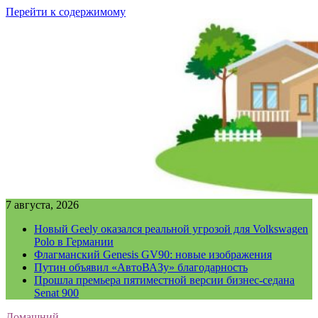
Перейти к содержимому
7 августа, 2026
Новый Geely оказался реальной угрозой для Volkswagen
Polo в Германии
Флагманский Genesis GV90: новые изображения
Путин объявил «АвтоВАЗу» благодарность
Прошла премьера пятиместной версии бизнес-седана
Senat 900
Домашний