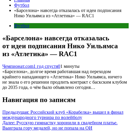
Футбол
«Барселона» навсегда отказалась от идеи подписания
Нико Уильямса из «Атлетика» — RAC1
Футбол
«Барселона» навсегда отказалась
от идеи подписания Нико Уильямса
из «Атлетика» — RAC1
Чемпионат.com
1 год спустя
0
1 минуты
«Барселона», долгое время работавшая над переходом
крайнего нападающего «Атлетика» Нико Уильямса, ничего
не знала о его решении продлить контракт с баскским клубом
до 2035 года, о чём было объявлено сегодня…
Навигация по записям
Предыдущая:
Российский клуб «Корабелка» вышел в финал
международного турнира по волейболу
Далее:
Русскую гимнастку хоронили в свадебном платье.
Выиграла гору медалей, но не попала на ОИ