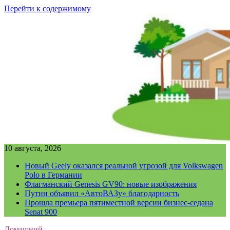
Перейти к содержимому
10 августа, 2026
Новый Geely оказался реальной угрозой для Volkswagen
Polo в Германии
Флагманский Genesis GV90: новые изображения
Путин объявил «АвтоВАЗу» благодарность
Прошла премьера пятиместной версии бизнес-седана
Senat 900
Домашний