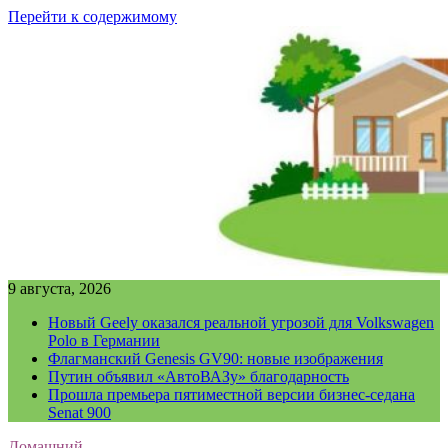
Перейти к содержимому
9 августа, 2026
Новый Geely оказался реальной угрозой для Volkswagen
Polo в Германии
Флагманский Genesis GV90: новые изображения
Путин объявил «АвтоВАЗу» благодарность
Прошла премьера пятиместной версии бизнес-седана
Senat 900
Домашний