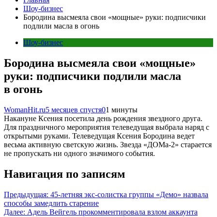
Шоу-бизнес
Бородина высмеяла свои «мощные» руки: подписчики
подлили масла в огонь
Шоу-бизнес
Бородина высмеяла свои «мощные»
руки: подписчики подлили масла
в огонь
WomanHit.ru
5 месяцев спустя
0
1 минуты
Накануне Ксения посетила день рождения звездного друга.
Для праздничного мероприятия телеведущая выбрала наряд с
открытыми руками. Телеведущая Ксения Бородина ведет
весьма активную светскую жизнь. Звезда «ДОМа-2» старается
не пропускать ни одного значимого события.
Навигация по записям
Предыдущая:
45-летняя экс-солистка группы «Демо» назвала
способы замедлить старение
Далее:
Адель Вейгель прокомментировала взлом аккаунта