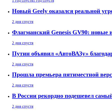
1 год спустя
1 год спустя
Новый Geely оказался реальной угро
2 дня спустя
Флагманский Genesis GV90: новые 
2 дня спустя
Путин объявил «АвтоВАЗу» благода
2 дня спустя
Прошла премьера пятиместной верси
2 дня спустя
В России рекордно подешевел сам
2 дня спустя