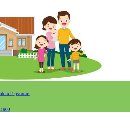
olo в Германии
t 900