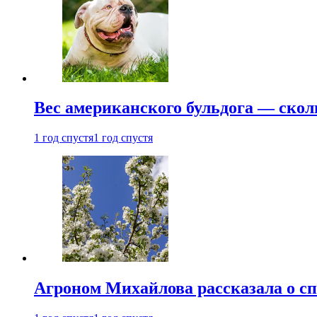
Вес американского бульдога — скол
1 год спустя
1 год спустя
Агроном Михайлова рассказала о сп