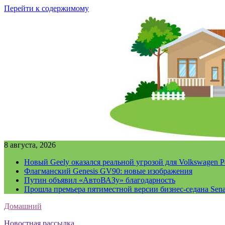
Перейти к содержимому
8 августа, 2026
Новый Geely оказался реальной угрозой для Volkswagen P
Флагманский Genesis GV90: новые изображения
Путин объявил «АвтоВАЗу» благодарность
Прошла премьера пятиместной версии бизнес-седана Sena
Домашний
Новостная рассылка