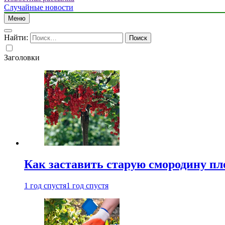
Случайные новости
Меню
Найти:
Заголовки
Как заставить старую смородину пл
1 год спустя
1 год спустя