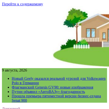
Перейти к содержимому
9 августа, 2026
Новый Geely оказался реальной угрозой для Volkswagen
Polo в Германии
Флагманский Genesis GV90: новые изображения
Путин объявил «АвтоВАЗу» благодарность
Прошла премьера пятиместной версии бизнес-седана
Senat 900
Домашний