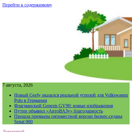
Перейти к содержимому
7 августа, 2026
Новый Geely оказался реальной угрозой для Volkswagen
Polo в Германии
Флагманский Genesis GV90: новые изображения
Путин объявил «АвтоВАЗу» благодарность
Прошла премьера пятиместной версии бизнес-седана
Senat 900
Домашний