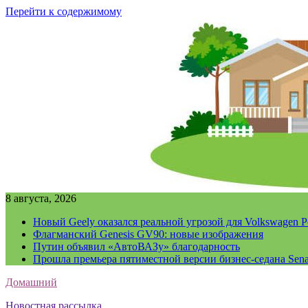
Перейти к содержимому
8 августа, 2026
Новый Geely оказался реальной угрозой для Volkswagen P
Флагманский Genesis GV90: новые изображения
Путин объявил «АвтоВАЗу» благодарность
Прошла премьера пятиместной версии бизнес-седана Sena
Домашний
Новостная рассылка