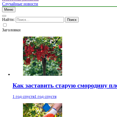
Случайные новости
Меню
Найти:
Заголовки
Как заставить старую смородину пл
1 год спустя
1 год спустя