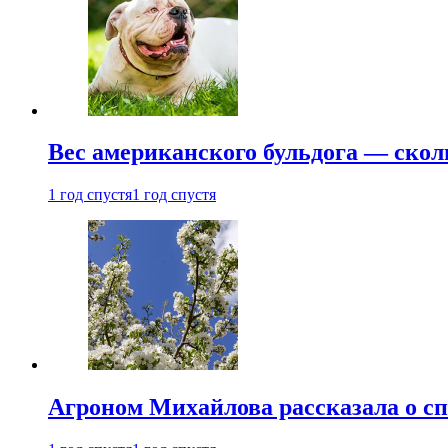
Вес американского бульдога — скол
1 год спустя
1 год спустя
Агроном Михайлова рассказала о сп