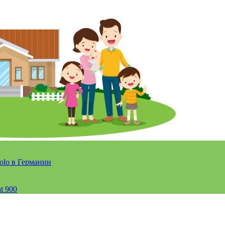
olo в Германии
t 900