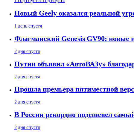
1 год спустя
1 год спустя
Новый Geely оказался реальной угро
1 день спустя
Флагманский Genesis GV90: новые 
2 дня спустя
Путин объявил «АвтоВАЗу» благода
2 дня спустя
Прошла премьера пятиместной верси
2 дня спустя
В России рекордно подешевел сам
2 дня спустя