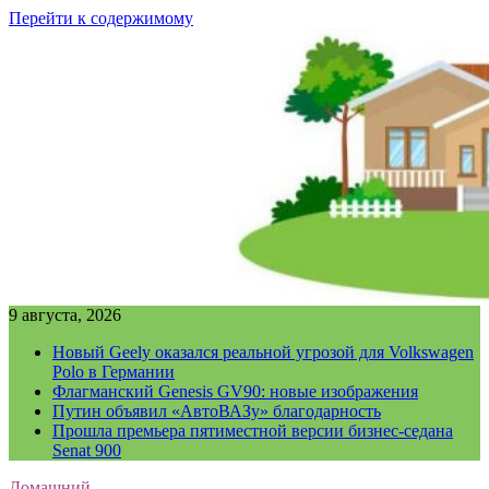
Перейти к содержимому
9 августа, 2026
Новый Geely оказался реальной угрозой для Volkswagen
Polo в Германии
Флагманский Genesis GV90: новые изображения
Путин объявил «АвтоВАЗу» благодарность
Прошла премьера пятиместной версии бизнес-седана
Senat 900
Домашний