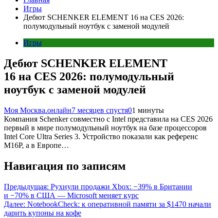
Игры
Дебют SCHENKER ELEMENT 16 на CES 2026:
полумодульный ноутбук с заменой модулей
Игры
Дебют SCHENKER ELEMENT
16 на CES 2026: полумодульный
ноутбук с заменой модулей
Моя Москва.онлайн
7 месяцев спустя
0
1 минуты
Компания Schenker совместно с Intel представила на CES 2026
первый в мире полумодульный ноутбук на базе процессоров
Intel Core Ultra Series 3. Устройство показали как референс
M16P, а в Европе…
Навигация по записям
Предыдущая:
Рухнули продажи Xbox: −39% в Британии
и −70% в США — Microsoft меняет курс
Далее:
NotebookCheck: к оперативной памяти за $1470 начали
дарить купоны на кофе