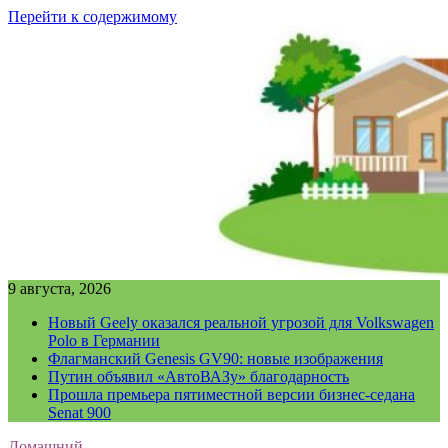
Перейти к содержимому
9 августа, 2026
Новый Geely оказался реальной угрозой для Volkswagen
Polo в Германии
Флагманский Genesis GV90: новые изображения
Путин объявил «АвтоВАЗу» благодарность
Прошла премьера пятиместной версии бизнес-седана
Senat 900
Домашний