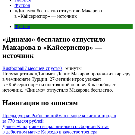
Футбол
«Динамо» бесплатно отпустило Макарова
в «Кайсериспор» — источник
Футбол
«Динамо» бесплатно отпустило
Макарова в «Кайсериспор» —
источник
Rusfootball
7 месяцев спустя
0
1 минуты
Полузащитник «Динамо» Денис Макаров продолжит карьеру
в чемпионате Турции. 27-летний игрок уезжает
в «Кайсериспор» на постоянной основе. Как сообщает
источник, «Динамо» отпустило Макарова бесплатно.
Навигация по записям
Предыдущая:
Рыболов поймал в море кокаин и продал
за 770 тысяч рублей
Далее:
«Спартак» сыграл вничью со сборной Китая
в дебютном матче Карседо в качестве тренера