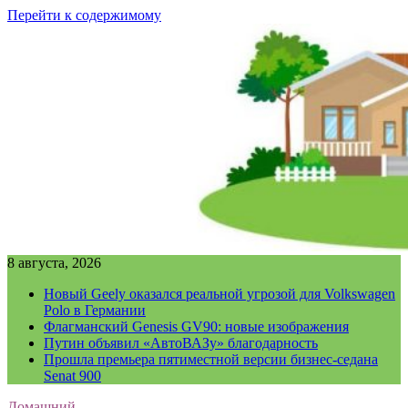
Перейти к содержимому
8 августа, 2026
Новый Geely оказался реальной угрозой для Volkswagen
Polo в Германии
Флагманский Genesis GV90: новые изображения
Путин объявил «АвтоВАЗу» благодарность
Прошла премьера пятиместной версии бизнес-седана
Senat 900
Домашний