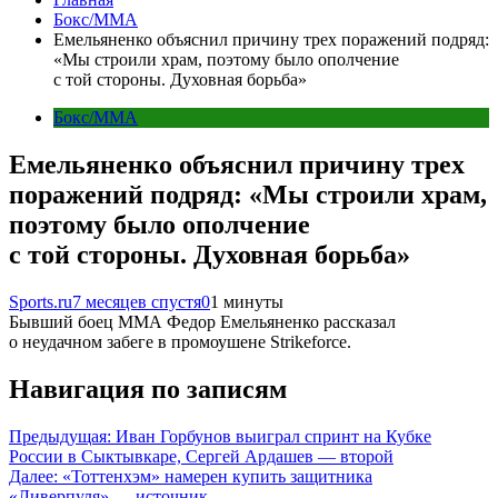
Бокс/MMA
Емельяненко объяснил причину трех поражений подряд:
«Мы строили храм, поэтому было ополчение
с той стороны. Духовная борьба»
Бокс/MMA
Емельяненко объяснил причину трех
поражений подряд: «Мы строили храм,
поэтому было ополчение
с той стороны. Духовная борьба»
Sports.ru
7 месяцев спустя
0
1 минуты
Бывший боец ММА Федор Емельяненко рассказал
о неудачном забеге в промоушене Strikeforce.
Навигация по записям
Предыдущая:
Иван Горбунов выиграл спринт на Кубке
России в Сыктывкаре, Сергей Ардашев — второй
Далее:
«Тоттенхэм» намерен купить защитника
«Ливерпуля» — источник