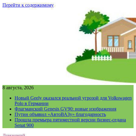
Перейти к содержимому
8 августа, 2026
Новый Geely оказался реальной угрозой для Volkswagen
Polo в Германии
Флагманский Genesis GV90: новые изображения
Путин объявил «АвтоВАЗу» благодарность
Прошла премьера пятиместной версии бизнес-седана
Senat 900
Домашний