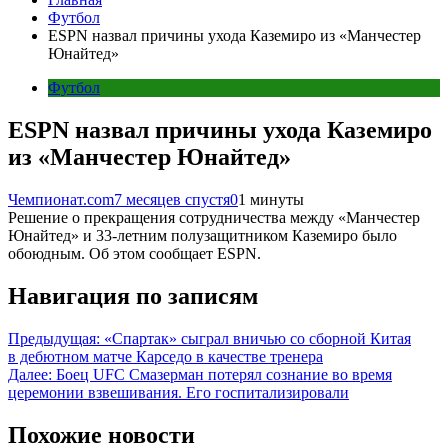
Футбол
ESPN назвал причины ухода Каземиро из «Манчестер
Юнайтед»
Футбол
ESPN назвал причины ухода Каземиро
из «Манчестер Юнайтед»
Чемпионат.com
7 месяцев спустя
0
1 минуты
Решение о прекращения сотрудничества между «Манчестер
Юнайтед» и 33-летним полузащитником Каземиро было
обоюдным. Об этом сообщает ESPN.
Навигация по записям
Предыдущая:
«Спартак» сыграл вничью со сборной Китая
в дебютном матче Карседо в качестве тренера
Далее:
Боец UFC Смазерман потерял сознание во время
церемонии взвешивания. Его госпитализировали
Похожие новости