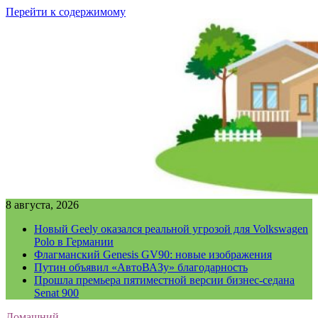
Перейти к содержимому
8 августа, 2026
Новый Geely оказался реальной угрозой для Volkswagen
Polo в Германии
Флагманский Genesis GV90: новые изображения
Путин объявил «АвтоВАЗу» благодарность
Прошла премьера пятиместной версии бизнес-седана
Senat 900
Домашний