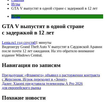
Игры
GTA V выпустят в одной стране с задержкой в 12 лет
Игры
GTA V выпустят в одной стране
с задержкой в 12 лет
Lenta.ru
1 год спустя
0
1 минуты
Видеоигру Grand Theft Auto V выпустят в Саудовской Аравии
после почти 12 лет ожидания. На это обратило внимание
издание Windows Central.
Навигация по записям
Предыдущая:
«Фламенго» объявил о расторжении контракта
с Жерсоном. Игрок переходит в «Зенит»
Далее:
Xiaomi представила телевизоры A Pro 2026
для европейского рынка
Похожие новости