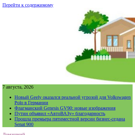
Перейти к содержимому
7 августа, 2026
Новый Geely оказался реальной угрозой для Volkswagen
Polo в Германии
Флагманский Genesis GV90: новые изображения
Путин объявил «АвтоВАЗу» благодарность
Прошла премьера пятиместной версии бизнес-седана
Senat 900
Домашний