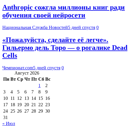
Anthropic сожгла миллионы книг ради
обучения своей нейросети
Национальная Служба Новостей
5 дней спустя
0
«Пожалуйста, сделайте её легче».
Гильермо дель Торо — о рогалике Dead
Cells
Чемпионат.com
5 дней спустя
0
Август 2026
Пн
Вт
Ср
Чт
Пт
Сб
Вс
1
2
3
4
5
6
7
8
9
10
11
12
13
14
15
16
17
18
19
20
21
22
23
24
25
26
27
28
29
30
31
« Июл