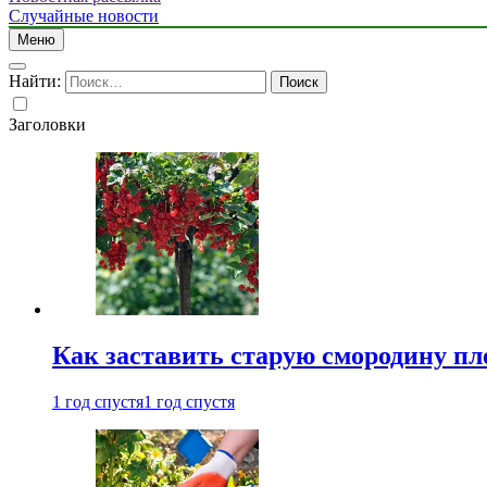
Случайные новости
Меню
Найти:
Заголовки
Как заставить старую смородину пл
1 год спустя
1 год спустя