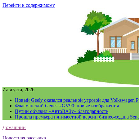
Перейти к содержимому
7 августа, 2026
Новый Geely оказался реальной угрозой для Volkswagen P
Флагманский Genesis GV90: новые изображения
Путин объявил «АвтоВАЗу» благодарность
Прошла премьера пятиместной версии бизнес-седана Sena
Домашний
Новостная рассылка