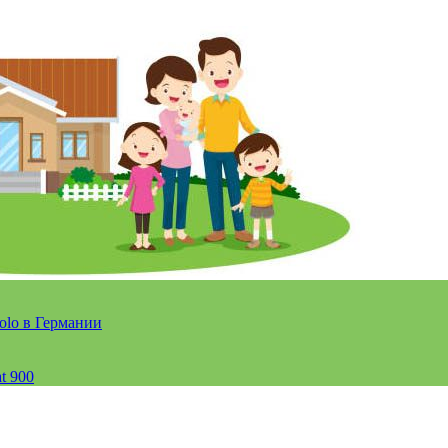
olo в Германии
t 900