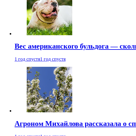
Вес американского бульдога — скол
1 год спустя
1 год спустя
Агроном Михайлова рассказала о сп