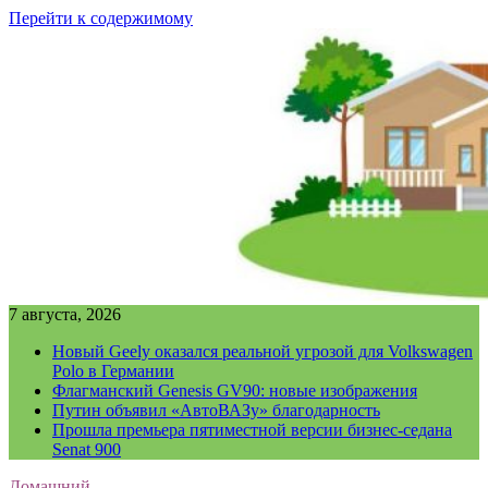
Перейти к содержимому
7 августа, 2026
Новый Geely оказался реальной угрозой для Volkswagen
Polo в Германии
Флагманский Genesis GV90: новые изображения
Путин объявил «АвтоВАЗу» благодарность
Прошла премьера пятиместной версии бизнес-седана
Senat 900
Домашний