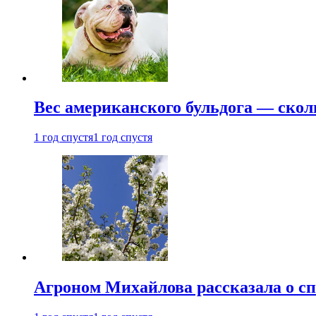
Вес американского бульдога — скол
1 год спустя
1 год спустя
Агроном Михайлова рассказала о сп