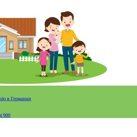
olo в Германии
t 900