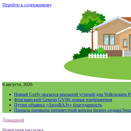
Перейти к содержимому
6 августа, 2026
Новый Geely оказался реальной угрозой для Volkswagen P
Флагманский Genesis GV90: новые изображения
Путин объявил «АвтоВАЗу» благодарность
Прошла премьера пятиместной версии бизнес-седана Sena
Домашний
Новостная рассылка