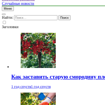
Случайные новости
Меню
Найти:
Заголовки
Как заставить старую смородину пл
1 год спустя
1 год спустя