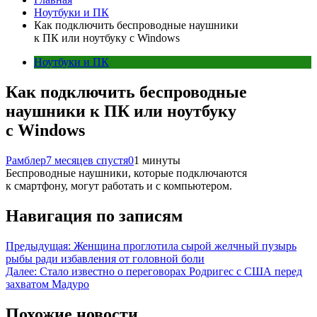
Ноутбуки и ПК
Как подключить беспроводные наушники
к ПК или ноутбуку с Windows
Ноутбуки и ПК
Как подключить беспроводные
наушники к ПК или ноутбуку
с Windows
Рамблер
7 месяцев спустя
0
1 минуты
Беспроводные наушники, которые подключаются
к смартфону, могут работать и с компьютером.
Навигация по записям
Предыдущая:
Женщина проглотила сырой желчный пузырь
рыбы ради избавления от головной боли
Далее:
Стало известно о переговорах Родригес с США перед
захватом Мадуро
Похожие новости