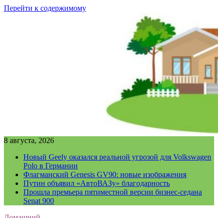
Перейти к содержимому
8 августа, 2026
Новый Geely оказался реальной угрозой для Volkswagen
Polo в Германии
Флагманский Genesis GV90: новые изображения
Путин объявил «АвтоВАЗу» благодарность
Прошла премьера пятиместной версии бизнес-седана
Senat 900
Домашний