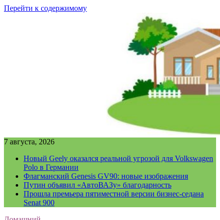
Перейти к содержимому
7 августа, 2026
Новый Geely оказался реальной угрозой для Volkswagen
Polo в Германии
Флагманский Genesis GV90: новые изображения
Путин объявил «АвтоВАЗу» благодарность
Прошла премьера пятиместной версии бизнес-седана
Senat 900
Домашний