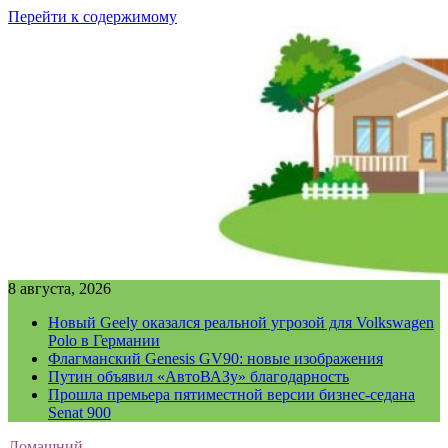
Перейти к содержимому
8 августа, 2026
Новый Geely оказался реальной угрозой для Volkswagen
Polo в Германии
Флагманский Genesis GV90: новые изображения
Путин объявил «АвтоВАЗу» благодарность
Прошла премьера пятиместной версии бизнес-седана
Senat 900
Домашний