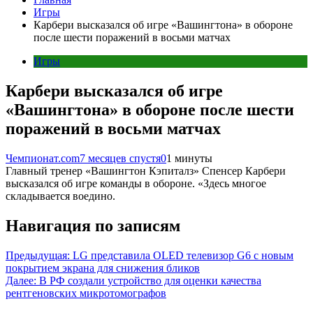
Игры
Карбери высказался об игре «Вашингтона» в обороне
после шести поражений в восьми матчах
Игры
Карбери высказался об игре
«Вашингтона» в обороне после шести
поражений в восьми матчах
Чемпионат.com
7 месяцев спустя
0
1 минуты
Главный тренер «Вашингтон Кэпиталз» Спенсер Карбери
высказался об игре команды в обороне. «Здесь многое
складывается воедино.
Навигация по записям
Предыдущая:
LG представила OLED телевизор G6 с новым
покрытием экрана для снижения бликов
Далее:
В РФ создали устройство для оценки качества
рентгеновских микротомографов