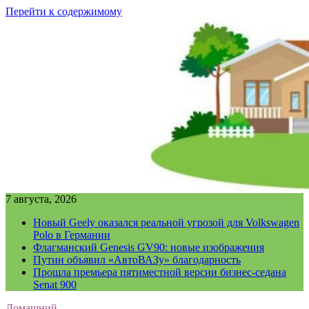
Перейти к содержимому
7 августа, 2026
Новый Geely оказался реальной угрозой для Volkswagen
Polo в Германии
Флагманский Genesis GV90: новые изображения
Путин объявил «АвтоВАЗу» благодарность
Прошла премьера пятиместной версии бизнес-седана
Senat 900
Домашний