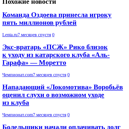
Похожие новости
Команда Оздоева принесла игроку
пять миллионов рублей
Lenta.ru
7 месяцев спустя
0
Экс-вратарь «ПСЖ» Рико близок
к уходу из катарского клуба «Аль-
Гарафа» — Моретто
Чемпионат.com
7 месяцев спустя
0
Нападающий «Локомотива» Воробьёв
оценил слухи о возможном уходе
из клуба
Чемпионат.com
7 месяцев спустя
0
Болельщики начали оплачивать долг