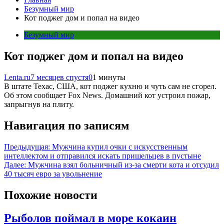
Безумный мир
Кот поджег дом и попал на видео
Безумный мир
Кот поджег дом и попал на видео
Lenta.ru
7 месяцев спустя
0
1 минуты
В штате Техас, США, кот поджег кухню и чуть сам не сгорел.
Об этом сообщает Fox News. Домашний кот устроил пожар,
запрыгнув на плиту.
Навигация по записям
Предыдущая:
Мужчина купил очки с искусственным
интеллектом и отправился искать пришельцев в пустыне
Далее:
Мужчина взял больничный из-за смерти кота и отсудил
40 тысяч евро за увольнение
Похожие новости
Рыболов поймал в море кокаин