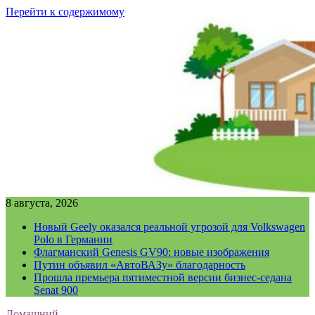
Перейти к содержимому
8 августа, 2026
Новый Geely оказался реальной угрозой для Volkswagen
Polo в Германии
Флагманский Genesis GV90: новые изображения
Путин объявил «АвтоВАЗу» благодарность
Прошла премьера пятиместной версии бизнес-седана
Senat 900
Домашний