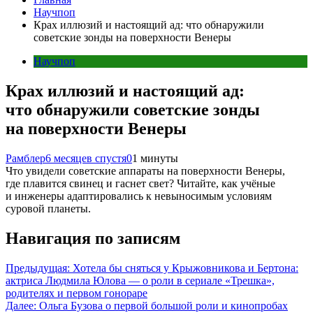
Научпоп
Крах иллюзий и настоящий ад: что обнаружили
советские зонды на поверхности Венеры
Научпоп
Крах иллюзий и настоящий ад:
что обнаружили советские зонды
на поверхности Венеры
Рамблер
6 месяцев спустя
0
1 минуты
Что увидели советские аппараты на поверхности Венеры,
где плавится свинец и гаснет свет? Читайте, как учёные
и инженеры адаптировались к невыносимым условиям
суровой планеты.
Навигация по записям
Предыдущая:
Хотела бы сняться у Крыжовникова и Бертона:
актриса Людмила Юлова — о роли в сериале «Трешка»,
родителях и первом гонораре
Далее:
Ольга Бузова о первой большой роли и кинопробах