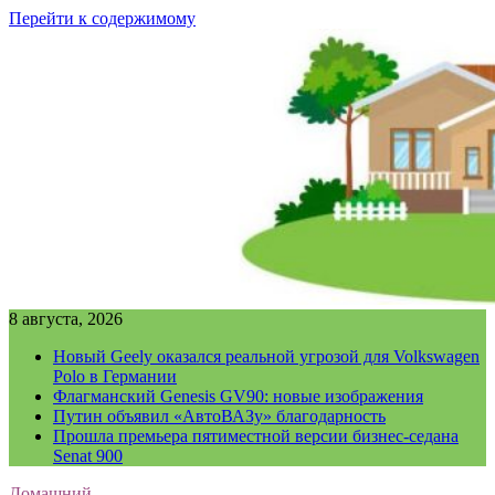
Перейти к содержимому
8 августа, 2026
Новый Geely оказался реальной угрозой для Volkswagen
Polo в Германии
Флагманский Genesis GV90: новые изображения
Путин объявил «АвтоВАЗу» благодарность
Прошла премьера пятиместной версии бизнес-седана
Senat 900
Домашний