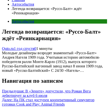
Автособытия
Легенда возвращается: «Руссо-Балт» ждёт
«Реинкарнация»
Автособытия
Легенда возвращается: «Руссо-Балт»
ждёт «Реинкарнация»
Quto.ru
1 год спустя
0
1 минуты
Молодые дизайнеры возродят знаменитый «Руссо-Балт»
Андрея Нагеля 1909 года. Учитывая историю автомобиля-
победителя ралли Монте-Карло (1912), выпуск которого
Русско-Балтийский вагонный завод начал 8 июня 1909 года,
новый «Русско-Балтийский» С 24/30 «Нагель»…
Навигация по записям
Предыдущая:
В «Зените» допустили, что Роман Вега
дебютирует за клуб 6 июля
Далее:
На ПК стал доступен кооперативный симулятор
готовки Cook and Play: Animal Friends