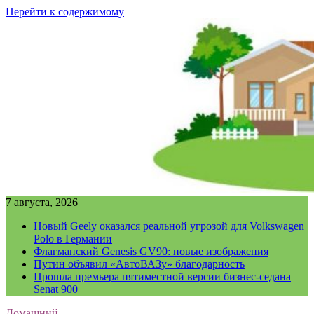
Перейти к содержимому
7 августа, 2026
Новый Geely оказался реальной угрозой для Volkswagen
Polo в Германии
Флагманский Genesis GV90: новые изображения
Путин объявил «АвтоВАЗу» благодарность
Прошла премьера пятиместной версии бизнес-седана
Senat 900
Домашний