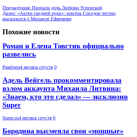
Предыдущая:
Пропала дочь Любови Успенской
Далее:
«Актер средней руки»: критик Соседов честно
высказался о Михаиле Ефремове
Похожие новости
Роман и Елена Товстик официально
развелись
Рамблер
4 месяца спустя
0
Адель Вейгель прокомментировала
взлом аккаунта Михаила Литвина:
«Знаем, кто это сделал» — эксклюзив
Super
Super.ru
4 месяца спустя
0
Бородина высмеяла свои «мощные»