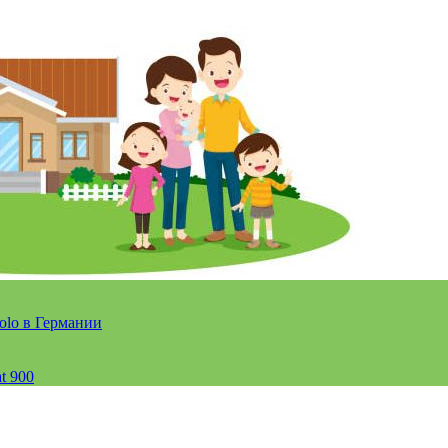
olo в Германии
t 900