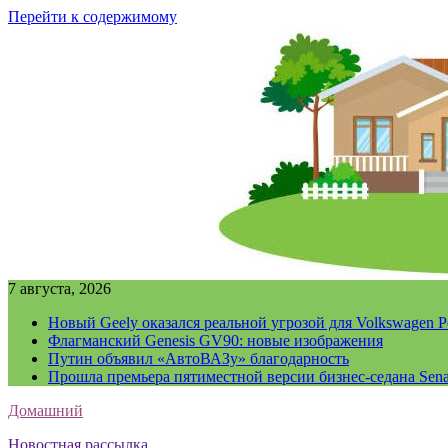
Перейти к содержимому
7 августа, 2026
Новый Geely оказался реальной угрозой для Volkswagen P
Флагманский Genesis GV90: новые изображения
Путин объявил «АвтоВАЗу» благодарность
Прошла премьера пятиместной версии бизнес-седана Sena
Домашний
Новостная рассылка