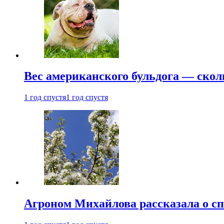
Вес американского бульдога — скол
1 год спустя
1 год спустя
Агроном Михайлова рассказала о сп