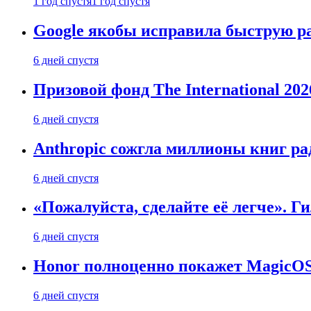
1 год спустя
1 год спустя
Google якобы исправила быструю ра
6 дней спустя
Призовой фонд The International 20
6 дней спустя
Anthropic сожгла миллионы книг ра
6 дней спустя
«Пожалуйста, сделайте её легче». Г
6 дней спустя
Honor полноценно покажет MagicOS 1
6 дней спустя