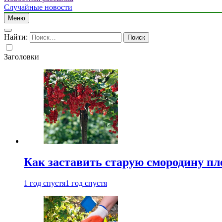
Случайные новости
Меню
Найти:
Заголовки
Как заставить старую смородину пл
1 год спустя
1 год спустя