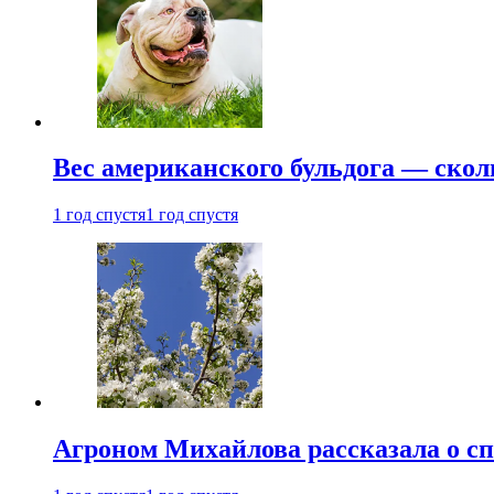
Вес американского бульдога — скол
1 год спустя
1 год спустя
Агроном Михайлова рассказала о сп