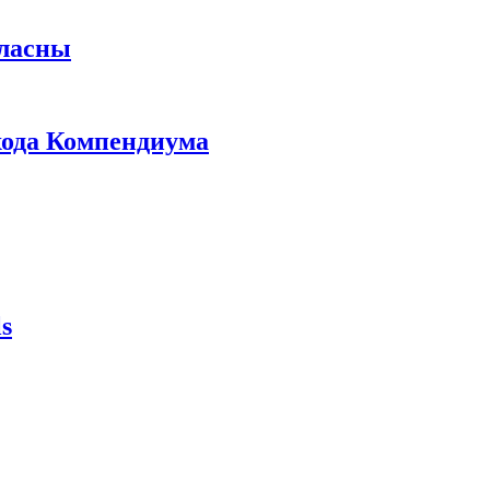
гласны
ыхода Компендиума
s