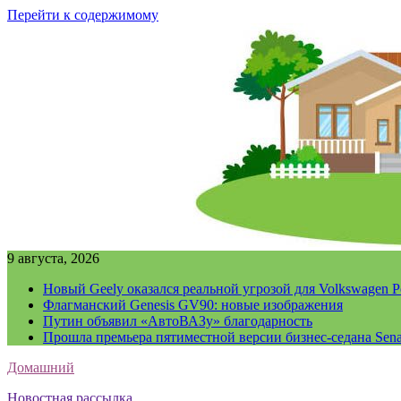
Перейти к содержимому
9 августа, 2026
Новый Geely оказался реальной угрозой для Volkswagen P
Флагманский Genesis GV90: новые изображения
Путин объявил «АвтоВАЗу» благодарность
Прошла премьера пятиместной версии бизнес-седана Sena
Домашний
Новостная рассылка