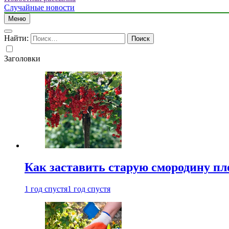
Случайные новости
Меню
Найти:
Заголовки
Как заставить старую смородину пл
1 год спустя
1 год спустя