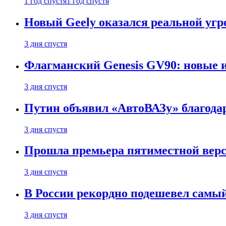
1 год спустя
1 год спустя
Новый Geely оказался реальной угро
3 дня спустя
Флагманский Genesis GV90: новые 
3 дня спустя
Путин объявил «АвтоВАЗу» благода
3 дня спустя
Прошла премьера пятиместной верси
3 дня спустя
В России рекордно подешевел сам
3 дня спустя