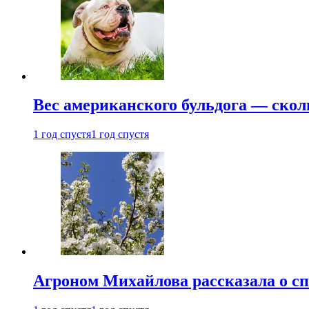
Вес американского бульдога — скол
1 год спустя
1 год спустя
Агроном Михайлова рассказала о сп