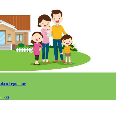
olo в Германии
t 900