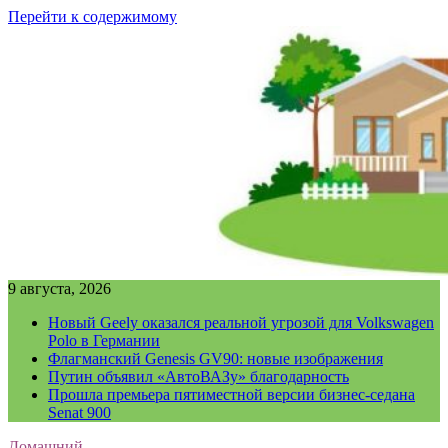
Перейти к содержимому
9 августа, 2026
Новый Geely оказался реальной угрозой для Volkswagen
Polo в Германии
Флагманский Genesis GV90: новые изображения
Путин объявил «АвтоВАЗу» благодарность
Прошла премьера пятиместной версии бизнес-седана
Senat 900
Домашний