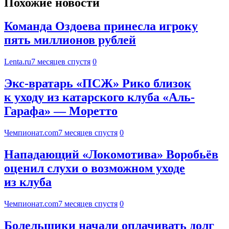
Похожие новости
Команда Оздоева принесла игроку
пять миллионов рублей
Lenta.ru
7 месяцев спустя
0
Экс-вратарь «ПСЖ» Рико близок
к уходу из катарского клуба «Аль-
Гарафа» — Моретто
Чемпионат.com
7 месяцев спустя
0
Нападающий «Локомотива» Воробьёв
оценил слухи о возможном уходе
из клуба
Чемпионат.com
7 месяцев спустя
0
Болельщики начали оплачивать долг