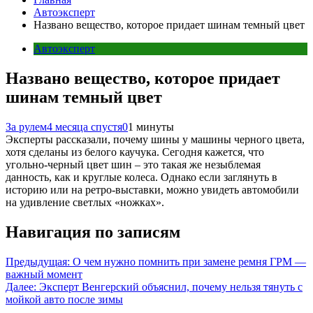
Автоэксперт
Названо вещество, которое придает шинам темный цвет
Автоэксперт
Названо вещество, которое придает
шинам темный цвет
За рулем
4 месяца спустя
0
1 минуты
Эксперты рассказали, почему шины у машины черного цвета,
хотя сделаны из белого каучука. Сегодня кажется, что
угольно-черный цвет шин – это такая же незыблемая
данность, как и круглые колеса. Однако если заглянуть в
историю или на ретро-выставки, можно увидеть автомобили
на удивление светлых «ножках».
Навигация по записям
Предыдущая:
О чем нужно помнить при замене ремня ГРМ —
важный момент
Далее:
Эксперт Венгерский объяснил, почему нельзя тянуть с
мойкой авто после зимы