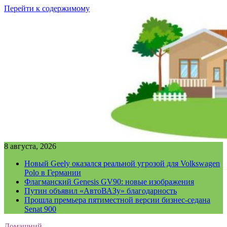
Перейти к содержимому
8 августа, 2026
Новый Geely оказался реальной угрозой для Volkswagen
Polo в Германии
Флагманский Genesis GV90: новые изображения
Путин объявил «АвтоВАЗу» благодарность
Прошла премьера пятиместной версии бизнес-седана
Senat 900
Домашний