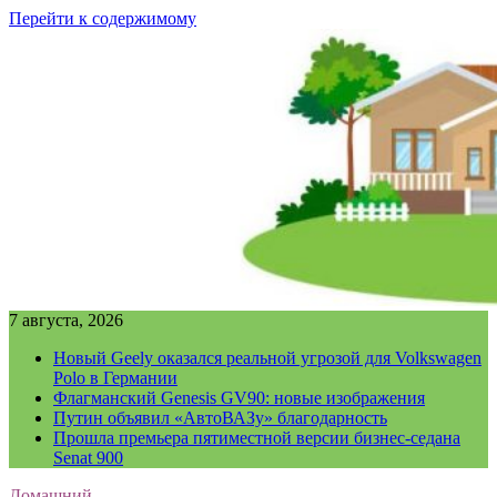
Перейти к содержимому
7 августа, 2026
Новый Geely оказался реальной угрозой для Volkswagen
Polo в Германии
Флагманский Genesis GV90: новые изображения
Путин объявил «АвтоВАЗу» благодарность
Прошла премьера пятиместной версии бизнес-седана
Senat 900
Домашний