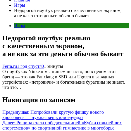
Игры
Недорогой ноутбук реально с качественным экраном,
а не как за эти деньги обычно бывает
Игры
Недорогой ноутбук реально
с качественным экраном,
а не как за эти деньги обычно бывает
Ferra.ru
1 год спустя
0
1 минуты
О ноутбуках Ninkear мы пишем нечасто, но в целом этот
бренд — это как Fanxiang в SSD или Ugreen в зарядных
устройствах: «петровичи» и богатенькие буратины не знают,
что это…
Навигация по записям
Предыдущая:
Попробовали крутую фишку нового
кроссовера — нужная вещь или ерунда?
Далее:
Рощина стала победительницей «Кубка сильнейших
спортсменов» по спортивной гимнастике в многоборье